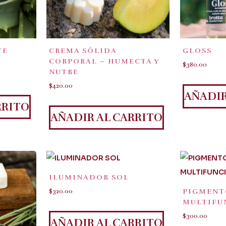
TE
CREMA SÓLIDA
GLOSS
CORPORAL – HUMECTA Y
$
380.00
NUTRE
$
420.00
AÑADIR
RRITO
AÑADIR AL CARRITO
ILUMINADOR SOL
PIGMENT
$
320.00
MULTIFU
$
300.00
AÑADIR AL CARRITO