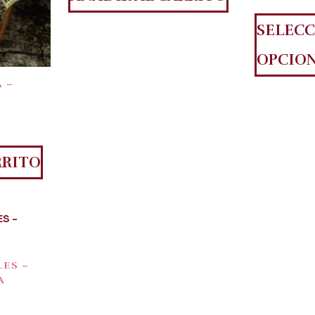
SELEC
OPCIO
 –
RRITO
ES –
A