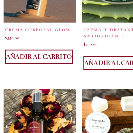
CREMA CORPORAL GLOW
CREMA HIDRATAN
ANTIOXIDANTE
$
550.00
$
490.00
AÑADIR AL CARRITO
AÑADIR AL CA