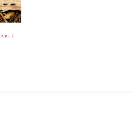
–
TABLE