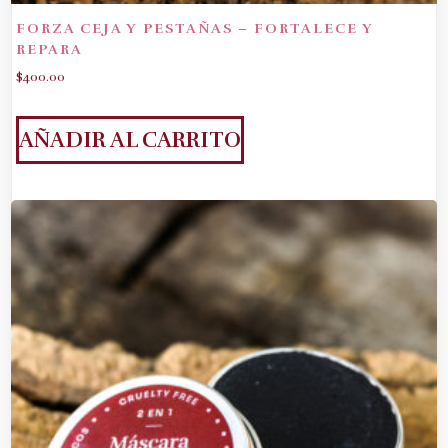
FORZA CEJA Y PESTAÑAS – FORTALECE Y
REPARA
$
400.00
AÑADIR AL CARRITO