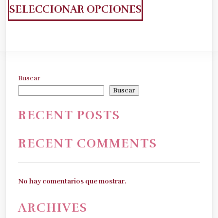
producto
SELECCIONAR OPCIONES
tiene
múltiples
variantes.
Las
opciones
Buscar
se
Buscar
pueden
RECENT POSTS
elegir
en
RECENT COMMENTS
la
página
de
No hay comentarios que mostrar.
producto
ARCHIVES